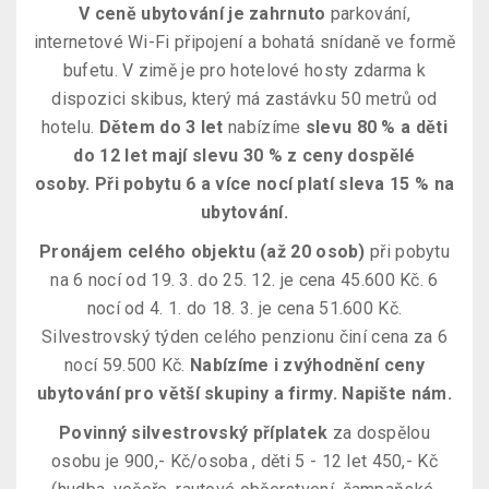
V ceně ubytování je zahrnuto
parkování,
internetové Wi-Fi připojení a bohatá snídaně ve formě
bufetu. V zimě je pro hotelové hosty zdarma k
dispozici skibus, který má zastávku 50 metrů od
hotelu.
Dětem do 3 let
nabízíme
slevu 80 % a děti
do 12 let mají slevu 30 % z ceny dospělé
osoby. Při pobytu 6 a více nocí
platí sleva 15 % na
ubytování.
Pronájem celého objektu (až 20 osob)
při pobytu
na 6 nocí od 19. 3. do 25. 12. je cena 45.600 Kč. 6
nocí od 4. 1. do 18. 3. je cena 51.600 Kč.
Silvestrovský týden celého penzionu činí cena za 6
nocí 59.500 Kč.
Nabízíme i zvýhodnění ceny
ubytování pro větší skupiny a firmy. Napište nám.
Povinný silvestrovský příplatek
za dospělou
osobu je 900,- Kč/osoba , děti 5 - 12 let 450,- Kč