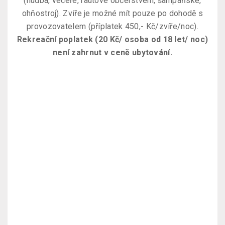
(hudba, večeře, rautové občerstvení, šampaňské,
ohňostroj). Zvíře je možné mít pouze po dohodě s
provozovatelem (příplatek 450,- Kč/zvíře/noc).
Rekreační poplatek (20 Kč/ osoba od 18 let/ noc)
není zahrnut v ceně ubytování.